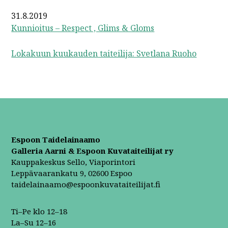
31.8.2019
Kunnioitus – Respect , Glims & Gloms
Lokakuun kuukauden taiteilija: Svetlana Ruoho
Espoon Taidelainaamo
Galleria Aarni & Espoon Kuvataiteilijat ry
Kauppakeskus Sello, Viaporintori
Leppävaarankatu 9, 02600 Espoo
taidelainaamo@espoonkuvataiteilijat.fi
Ti–Pe klo 12–18
La–Su 12–16