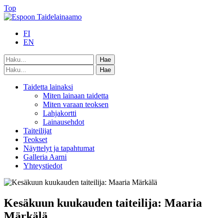
Top
FI
EN
Taidetta lainaksi
Miten lainaan taidetta
Miten varaan teoksen
Lahjakortti
Lainausehdot
Taiteilijat
Teokset
Näyttelyt ja tapahtumat
Galleria Aarni
Yhteystiedot
Kesäkuun kuukauden taiteilija: Maaria
Märkälä