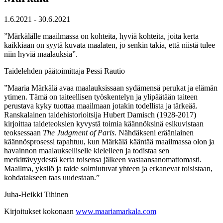
1.6.2021 - 30.6.2021
”Märkälälle maailmassa on kohteita, hyviä kohteita, joita kerta
kaikkiaan on syytä kuvata maalaten, jo senkin takia, että niistä tulee
niin hyviä maalauksia”.
Taidelehden päätoimittaja Pessi Rautio
”Maaria Märkälä avaa maalauksissaan sydämensä perukat ja elämän
ytimen. Tämä on taiteellisen työskentelyn ja ylipäätään taiteen
perustava kyky tuottaa maailmaan jotakin todellista ja tärkeää.
Ranskalainen taidehistorioitsija Hubert Damisch (1928-2017)
kirjoittaa taideteoksien kyvystä toimia käännöksinä esikuvistaan
teoksessaan
The Judgment of Paris
. Nähdäkseni eräänlainen
käännösprosessi tapahtuu, kun Märkälä kääntää maailmassa olon ja
havainnon maalaukselliselle kielelleen ja todistaa sen
merkittävyydestä kerta toisensa jälkeen vastaansanomattomasti.
Maailma, yksilö ja taide solmiutuvat yhteen ja erkanevat toisistaan,
kohdatakseen taas uudestaan.”
Juha-Heikki Tihinen
Kirjoitukset kokonaan
www.maariamarkala.com