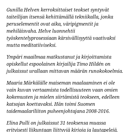
Gunilla Helven kerroksittaiset teokset syntyvät
taiteilijan itsensä kehittämällä tekniikalla, jonka
peruselementit ovat aika, väripigmentit ja
mehiläisvaha. Helve luonnehtii
työskentelyprosessiaan kärsivällisyyttä vaativaksi
mutta meditatiiviseksi.
Ympäri maailmaa matkustanut ja kirjoittamista
opiskellut espoolainen kirjailija Timo Hildén on
julkaissut urallaan mittavan määrän runokokoelmia.
Maaria Märkälälle maiseman maalaaminen ei ole
vain kuvan vertaamista todellisuuteen vaan omien
kokemusten ja mielen siirtämistä teokseen, edelleen
katsojan koettavaksi. Hän toimi Suomen
taidemaalariliiton puheenjohtajana 2008-2016.
Elina Pulli on julkaissut 31 teoksensa muassa
erityisesti liikuntaan liittyviä kirjoja ja lautapelejä.