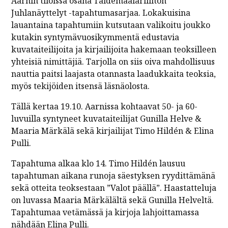
Aarnin tiloissa osana Taidemaalariliiton
Juhlanäyttelyt -tapahtumasarjaa. Lokakuisina
lauantaina tapahtumiin kutsutaan valikoitu joukko
kutakin syntymävuosikymmentä edustavia
kuvataiteilijoita ja kirjailijoita hakemaan teoksilleen
yhteisiä nimittäjiä. Tarjolla on siis oiva mahdollisuus
nauttia paitsi laajasta otannasta laadukkaita teoksia,
myös tekijöiden itsensä läsnäolosta.
Tällä kertaa 19.10. Aarnissa kohtaavat 50- ja 60-
luvuilla syntyneet kuvataiteilijat Gunilla Helve &
Maaria Märkälä sekä kirjailijat Timo Hildén & Elina
Pulli.
Tapahtuma alkaa klo 14. Timo Hildén lausuu
tapahtuman aikana runoja säestyksen ryydittämänä
sekä otteita teoksestaan ”Valot päällä”. Haastatteluja
on luvassa Maaria Märkälältä sekä Gunilla Helveltä.
Tapahtumaa vetämässä ja kirjoja lahjoittamassa
nähdään Elina Pulli.