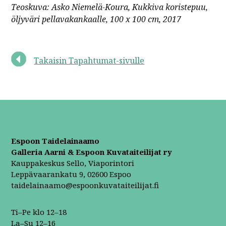
Teoskuva: Asko Niemelä-Koura, Kukkiva koristepuu,
öljyväri pellavakankaalle, 100 x 100 cm, 2017
Takaisin Tapahtumat-sivulle
Espoon Taidelainaamo
Galleria Aarni & Espoon Kuvataiteilijat ry
Kauppakeskus Sello, Viaporintori
Leppävaarankatu 9, 02600 Espoo
taidelainaamo@espoonkuvataiteilijat.fi
Ti–Pe klo 12–18
La–Su 12–16