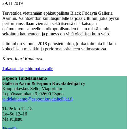
29.11.2019
Tervetuloa viettämään epäkaupallista Black Fridaytä Galleria
Aarniin. Vaihtoehdon kulutusjuhlalle tarjoaa Uttunul, joka pyrkii
performanssillaan viemään sekä itsensä että katsojan
epämukavuusalueelle – ulkopuolisuuden tilaan missä kauhu
sekoittuu kauneuteen ja pimeys on yhtä oleellista kuin valo.
Uttunul on vuonna 2018 perustettu duo, jonka toiminta liikkuu
kokeellisen musiikin ja performanssitaiteen välimaastossa.
Kuva: Inari Raaterova
Takaisin Tapahtumat-sivulle
Espoon Taidelainaamo
Galleria Aarni & Espoon Kuvataiteilijat ry
Kauppakeskus Sello, Viaporintori
Leppävaarankatu 9, 02600 Espoo
taidelainaamo@espoonkuvataiteilijat.fi
Ti–Pe klo 12–18
La–Su 12–16
Ma suljettu
Jäsenille