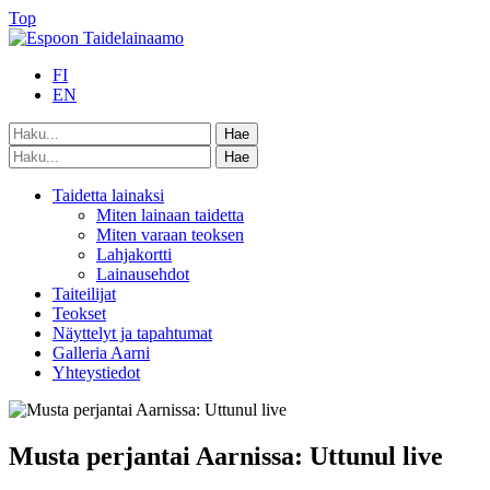
Top
FI
EN
Taidetta lainaksi
Miten lainaan taidetta
Miten varaan teoksen
Lahjakortti
Lainausehdot
Taiteilijat
Teokset
Näyttelyt ja tapahtumat
Galleria Aarni
Yhteystiedot
Musta perjantai Aarnissa: Uttunul live