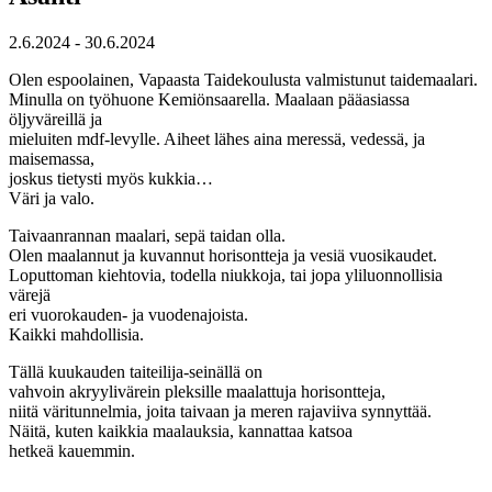
2.6.2024 - 30.6.2024
Olen espoolainen, Vapaasta Taidekoulusta valmistunut taidemaalari.
Minulla on työhuone Kemiönsaarella. Maalaan pääasiassa
öljyväreillä ja
mieluiten mdf-levylle. Aiheet lähes aina meressä, vedessä, ja
maisemassa,
joskus tietysti myös kukkia…
Väri ja valo.
Taivaanrannan maalari, sepä taidan olla.
Olen maalannut ja kuvannut horisontteja ja vesiä vuosikaudet.
Loputtoman kiehtovia, todella niukkoja, tai jopa yliluonnollisia
värejä
eri vuorokauden- ja vuodenajoista.
Kaikki mahdollisia.
Tällä kuukauden taiteilija-seinällä on
vahvoin akryylivärein pleksille maalattuja horisontteja,
niitä väritunnelmia, joita taivaan ja meren rajaviiva synnyttää.
Näitä, kuten kaikkia maalauksia, kannattaa katsoa
hetkeä kauemmin.