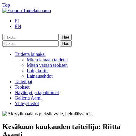
Top
FI
EN
Taidetta lainaksi
Miten lainaan taidetta
Miten varaan teoksen
Lahjakortti
Lainausehdot
Taiteilijat
Teokset
Näyttelyt ja tapahtumat
Galleria Aarni
Yhteystiedot
Kesäkuun kuukauden taiteilija: Riitta
Asanti