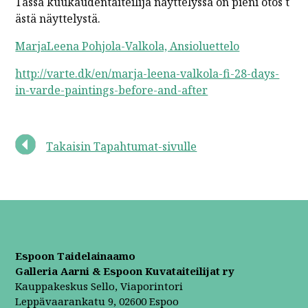
Tässä kuukaudentaiteilija näyttelyssä on pieni otos t
ästä näyttelystä.
MarjaLeena Pohjola-Valkola, Ansioluettelo
http://varte.dk/en/marja-leena-valkola-fi-28-days-
in-varde-paintings-before-and-after
Takaisin Tapahtumat-sivulle
Espoon Taidelainaamo
Galleria Aarni & Espoon Kuvataiteilijat ry
Kauppakeskus Sello, Viaporintori
Leppävaarankatu 9, 02600 Espoo