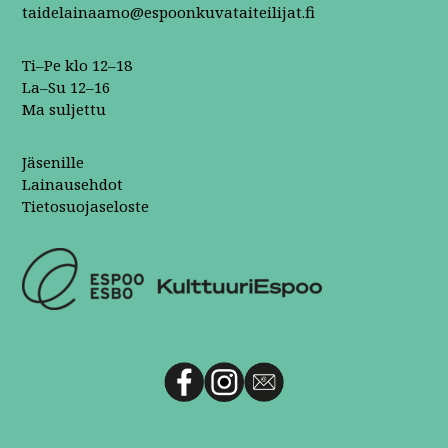
taidelainaamo@espoonkuvataiteilijat.fi
Ti–Pe klo 12–18
La–Su 12–16
Ma suljettu
Jäsenille
Lainausehdot
Tietosuojaseloste