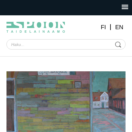
FI
EN