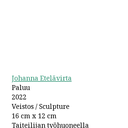
Johanna Etelävirta
Paluu
2022
Veistos / Sculpture
16 cm x 12 cm
Taiteilijan työhuoneella