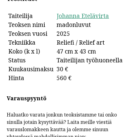
Taiteilija
Johanna Etelävirta
Teoksen nimi
madonluvut
Teoksen vuosi
2025
Tekniikka
Reliefi / Relief art
Koko (k x l)
47 cm x 43 cm
Status
Taiteilijan työhuoneella
Kuukausimaksu
30 €
Hinta
560 €
Varauspyyntö
Haluatko varata jonkun teoksistamme tai onko
sinulla jotain kysyttävää? Laita meille viestiä
varauslomakkeen kautta ja olemme sinuun
yhteydessä mahdollisimman pian: