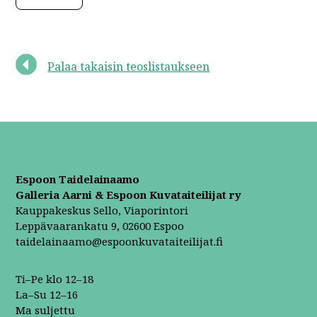
Palaa takaisin teoslistaukseen
Espoon Taidelainaamo
Galleria Aarni & Espoon Kuvataiteilijat ry
Kauppakeskus Sello, Viaporintori
Leppävaarankatu 9, 02600 Espoo
taidelainaamo@espoonkuvataiteilijat.fi
Ti–Pe klo 12–18
La–Su 12–16
Ma suljettu