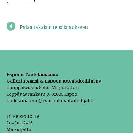
Palaa takaisin teoslistaukseen
Espoon Taidelainaamo
Galleria Aarni & Espoon Kuvataiteilijat ry
Kauppakeskus Sello, Viaporintori
Leppävaarankatu 9, 02600 Espoo
taidelainaamo@espoonkuvataiteilijat.fi
Ti–Pe klo 12–18
La–Su 12–16
Ma suljettu