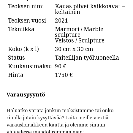
Teoksen nimi
Kauas pilvet kaikkoavat –
keltainen
Teoksen vuosi
2021
Tekniikka
Marmori / Marble
sculpture
Veistos / Sculpture
Koko (k x l)
30 cm x 30 cm
Status
Taiteilijan työhuoneella
Kuukausimaksu
90 €
Hinta
1750 €
Varauspyyntö
Haluatko varata jonkun teoksistamme tai onko
sinulla jotain kysyttävää? Laita meille viestiä
varauslomakkeen kautta ja olemme sinuun
yhteydessä mahdollisimman pian: