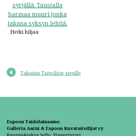
Hetki hiljaa
Takaisin Taiteilijat-sivulle
Espoon Taidelainaamo
Galleria Aarni & Espoon Kuvataiteilijat ry
Kauppakeskus Sello, Viaporintori