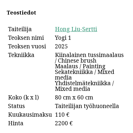
Teostiedot
Taiteilija
Hong Liu-Sertti
Teoksen nimi
Yogi 1
Teoksen vuosi
2025
Tekniikka
Kiinalainen tussimaalaus
/ Chinese brush
Maalaus / Painting
Sekatekniikka / Mixed
media
Yhdistelmätekniikka /
Mixed media
Koko (k x l)
80 cm x 60 cm
Status
Taiteilijan työhuoneella
Kuukausimaksu
110 €
Hinta
2200 €