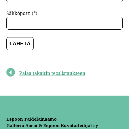
Sähköposti (*)
Palaa takaisin teoslistaukseen
Espoon Taidelainaamo
Galleria Aarni & Espoon Kuvataiteilijat ry