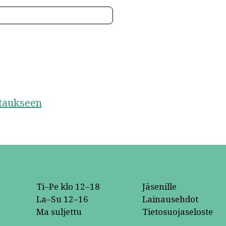
staukseen
Ti–Pe klo 12–18
Jäsenille
La–Su 12–16
Lainausehdot
Ma suljettu
Tietosuojaseloste