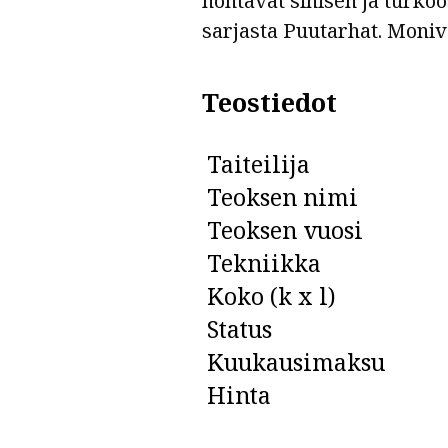
hohtavat sinisen ja turko
sarjasta Puutarhat. Monivä
Teostiedot
Taiteilija
Teoksen nimi
Teoksen vuosi
Tekniikka
Koko (k x l)
Status
Kuukausimaksu
Hinta