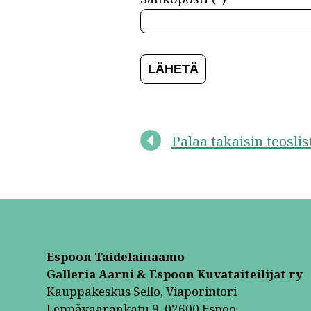
Palaa takaisin teosli
Espoon Taidelainaamo
Galleria Aarni & Espoon Kuvataiteilijat ry
Kauppakeskus Sello, Viaporintori
Leppävaarankatu 9, 02600 Espoo