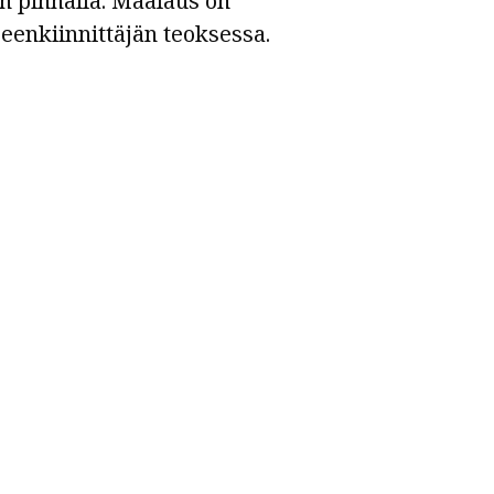
n pinnalla. Maalaus on
seenkiinnittäjän teoksessa.