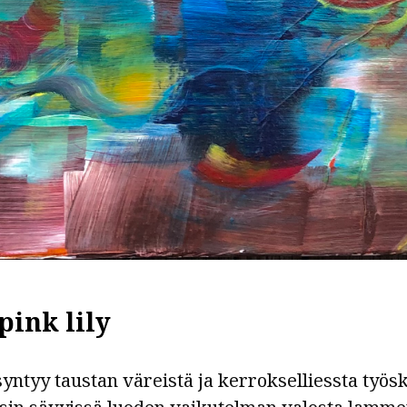
pink lily
tyy taustan väreistä ja kerrokselliessta työsk