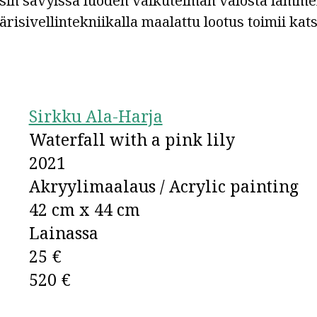
osin sävyissä luoden vaikutelman valosta lamme
risivellintekniikalla maalattu lootus toimii kat
Sirkku Ala-Harja
Waterfall with a pink lily
2021
Akryylimaalaus / Acrylic painting
42 cm x 44 cm
Lainassa
25 €
520 €