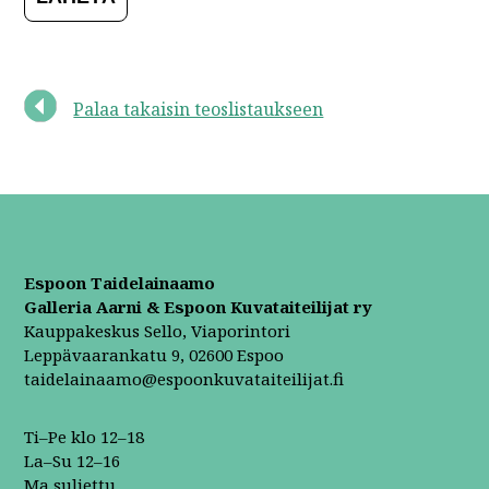
Palaa takaisin teoslistaukseen
Espoon Taidelainaamo
Galleria Aarni & Espoon Kuvataiteilijat ry
Kauppakeskus Sello, Viaporintori
Leppävaarankatu 9, 02600 Espoo
taidelainaamo@espoonkuvataiteilijat.fi
Ti–Pe klo 12–18
La–Su 12–16
Ma suljettu