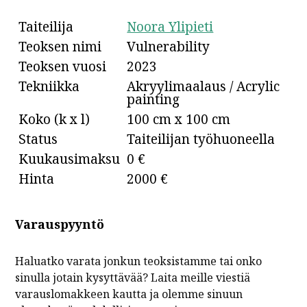
Taiteilija
Noora Ylipieti
Teoksen nimi
Vulnerability
Teoksen vuosi
2023
Tekniikka
Akryylimaalaus / Acrylic
painting
Koko (k x l)
100 cm x 100 cm
Status
Taiteilijan työhuoneella
Kuukausimaksu
0 €
Hinta
2000 €
Varauspyyntö
Haluatko varata jonkun teoksistamme tai onko
sinulla jotain kysyttävää? Laita meille viestiä
varauslomakkeen kautta ja olemme sinuun