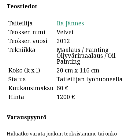
Teostiedot
Taiteilija
Iia Jännes
Teoksen nimi
Velvet
Teoksen vuosi
2012
Tekniikka
Maalaus / Painting
Öljyvärimaalaus / Oil
Painting
Koko (k x l)
20 cm x 116 cm
Status
Taiteilijan työhuoneella
Kuukausimaksu
60 €
Hinta
1200 €
Varauspyyntö
Haluatko varata jonkun teoksistamme tai onko