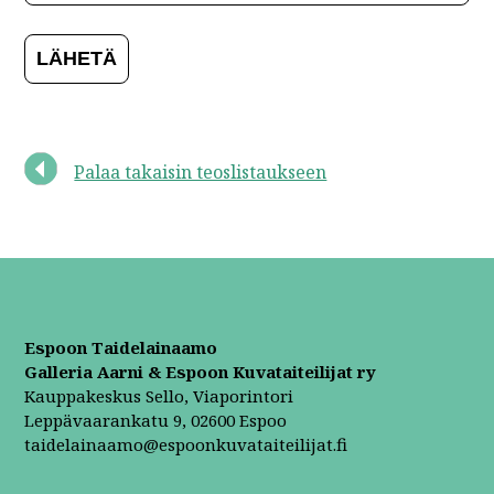
Palaa takaisin teoslistaukseen
Espoon Taidelainaamo
Galleria Aarni & Espoon Kuvataiteilijat ry
Kauppakeskus Sello, Viaporintori
Leppävaarankatu 9, 02600 Espoo
taidelainaamo@espoonkuvataiteilijat.fi