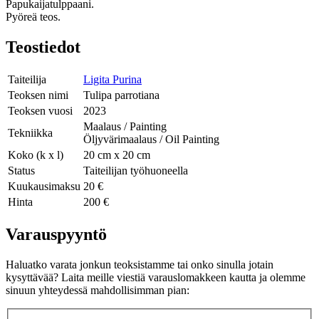
Papukaijatulppaani.
Pyöreä teos.
Teostiedot
Taiteilija
Ligita Purina
Teoksen nimi
Tulipa parrotiana
Teoksen vuosi
2023
Maalaus / Painting
Tekniikka
Öljyvärimaalaus / Oil Painting
Koko (k x l)
20 cm x 20 cm
Status
Taiteilijan työhuoneella
Kuukausimaksu
20 €
Hinta
200 €
Varauspyyntö
Haluatko varata jonkun teoksistamme tai onko sinulla jotain
kysyttävää? Laita meille viestiä varauslomakkeen kautta ja olemme
sinuun yhteydessä mahdollisimman pian: