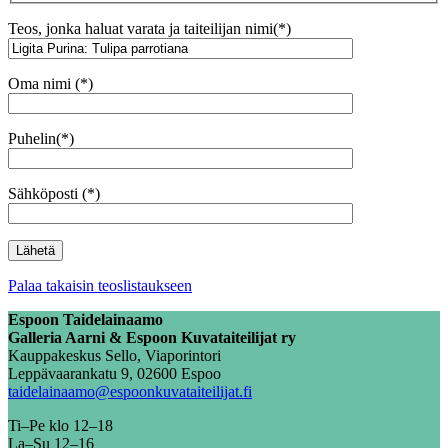
Teos, jonka haluat varata ja taiteilijan nimi(*)
Oma nimi (*)
Puhelin(*)
Sähköposti (*)
Palaa takaisin teoslistaukseen
Espoon Taidelainaamo
Galleria Aarni & Espoon Kuvataiteilijat ry
Kauppakeskus Sello, Viaporintori
Leppävaarankatu 9, 02600 Espoo
taidelainaamo@espoonkuvataiteilijat.fi
Ti–Pe klo 12–18
La–Su 12–16