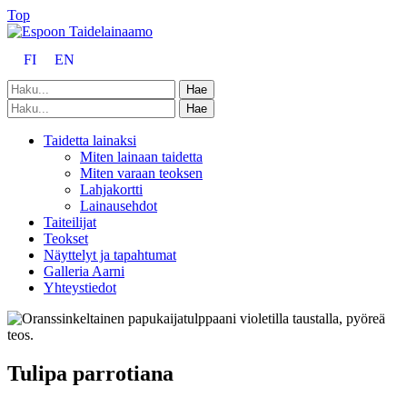
Top
FI
EN
Taidetta lainaksi
Miten lainaan taidetta
Miten varaan teoksen
Lahjakortti
Lainausehdot
Taiteilijat
Teokset
Näyttelyt ja tapahtumat
Galleria Aarni
Yhteystiedot
Tulipa parrotiana