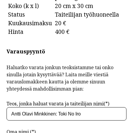
Koko (k x l)
20 cm x 30 cm
Status
Taiteilijan työhuoneella
Kuukausimaksu
20 €
Hinta
400 €
Varauspyyntö
Haluatko varata jonkun teoksistamme tai onko
sinulla jotain kysyttävää? Laita meille viestiä
varauslomakkeen kautta ja olemme sinuun
yhteydessä mahdollisimman pian:
Teos, jonka haluat varata ja taiteilijan nimi(*)
Oma nimi (*)