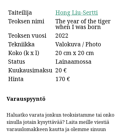
Taiteilija
Hong Liu-Sertti
Teoksen nimi
The year of the tiger
when I was born
Teoksen vuosi
2022
Tekniikka
Valokuva / Photo
Koko (k x l)
20 cm x 20 cm
Status
Lainaamossa
Kuukausimaksu
20 €
Hinta
170 €
Varauspyyntö
Haluatko varata jonkun teoksistamme tai onko
sinulla jotain kysyttävää? Laita meille viestiä
varauslomakkeen kautta ja olemme sinuun