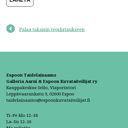
Palaa takaisin teoslistaukseen
Espoon Taidelainaamo
Galleria Aarni & Espoon Kuvataiteilijat ry
Kauppakeskus Sello, Viaporintori
Leppävaarankatu 9, 02600 Espoo
taidelainaamo@espoonkuvataiteilijat.fi
Ti–Pe klo 12–18
La–Su 12–16
Ma suljettu