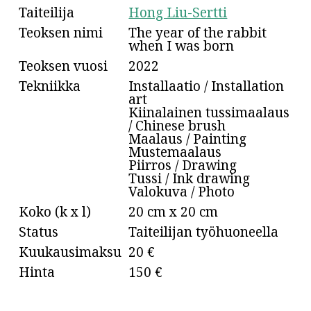
Taiteilija
Hong Liu-Sertti
Teoksen nimi
The year of the rabbit
when I was born
Teoksen vuosi
2022
Tekniikka
Installaatio / Installation
art
Kiinalainen tussimaalaus
/ Chinese brush
Maalaus / Painting
Mustemaalaus
Piirros / Drawing
Tussi / Ink drawing
Valokuva / Photo
Koko (k x l)
20 cm x 20 cm
Status
Taiteilijan työhuoneella
Kuukausimaksu
20 €
Hinta
150 €