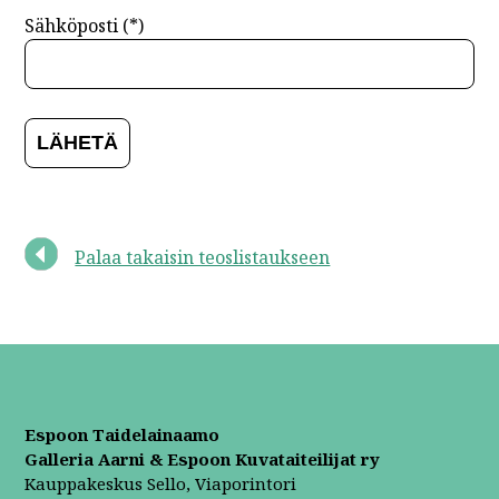
Sähköposti (*)
Palaa takaisin teoslistaukseen
Espoon Taidelainaamo
Galleria Aarni & Espoon Kuvataiteilijat ry
Kauppakeskus Sello, Viaporintori