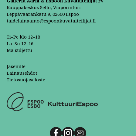
Galleria Aarni & Espoon Kuvataiteilijat ry
Kauppakeskus Sello, Viaporintori
Leppävaarankatu 9, 02600 Espoo
taidelainaamo@espoonkuvataiteilijat.fi
Ti–Pe klo 12–18
La–Su 12–16
Ma suljettu
Jäsenille
Lainausehdot
Tietosuojaseloste