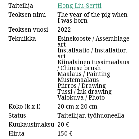
Taiteilija
Hong Liu-Sertti
Teoksen nimi
The year of the pig when
I was born
Teoksen vuosi
2022
Tekniikka
Esinekooste / Assemblage
art
Installaatio / Installation
art
Kiinalainen tussimaalaus
/ Chinese brush
Maalaus / Painting
Mustemaalaus
Piirros / Drawing
Tussi / Ink drawing
Valokuva / Photo
Koko (k x l)
20 cm x 20 cm
Status
Taiteilijan työhuoneella
Kuukausimaksu
20 €
Hinta
150 €