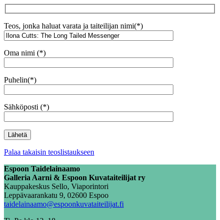
Teos, jonka haluat varata ja taiteilijan nimi(*)
Oma nimi (*)
Puhelin(*)
Sähköposti (*)
Palaa takaisin teoslistaukseen
Espoon Taidelainaamo
Galleria Aarni & Espoon Kuvataiteilijat ry
Kauppakeskus Sello, Viaporintori
Leppävaarankatu 9, 02600 Espoo
taidelainaamo@espoonkuvataiteilijat.fi