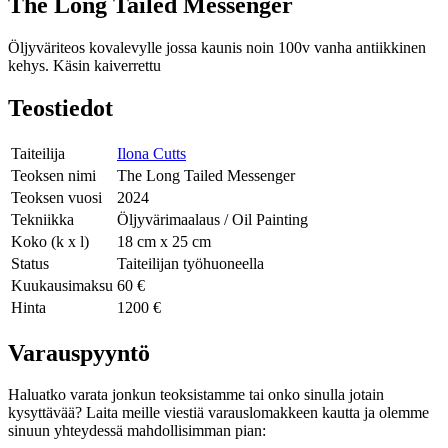
The Long Tailed Messenger
Öljyväriteos kovalevylle jossa kaunis noin 100v vanha antiikkinen
kehys. Käsin kaiverrettu
Teostiedot
Taiteilija
Ilona Cutts
Teoksen nimi
The Long Tailed Messenger
Teoksen vuosi
2024
Tekniikka
Öljyvärimaalaus / Oil Painting
Koko (k x l)
18 cm x 25 cm
Status
Taiteilijan työhuoneella
Kuukausimaksu
60 €
Hinta
1200 €
Varauspyyntö
Haluatko varata jonkun teoksistamme tai onko sinulla jotain
kysyttävää? Laita meille viestiä varauslomakkeen kautta ja olemme
sinuun yhteydessä mahdollisimman pian: