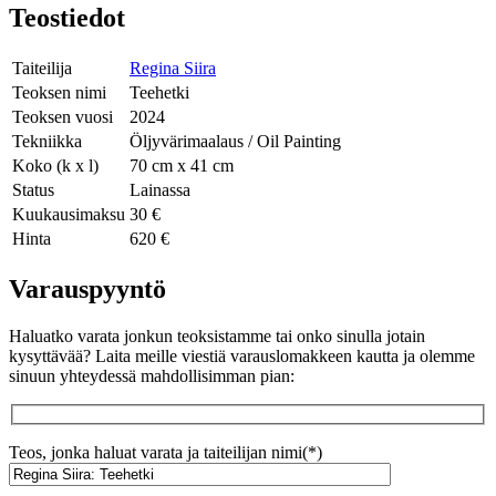
Teostiedot
Taiteilija
Regina Siira
Teoksen nimi
Teehetki
Teoksen vuosi
2024
Tekniikka
Öljyvärimaalaus / Oil Painting
Koko (k x l)
70 cm x 41 cm
Status
Lainassa
Kuukausimaksu
30 €
Hinta
620 €
Varauspyyntö
Haluatko varata jonkun teoksistamme tai onko sinulla jotain
kysyttävää? Laita meille viestiä varauslomakkeen kautta ja olemme
sinuun yhteydessä mahdollisimman pian:
Teos, jonka haluat varata ja taiteilijan nimi(*)