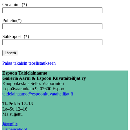
Oma nimi (*)
Puhelin(*)
Sähköposti (*)
Palaa takaisin teoslistaukseen
Espoon Taidelainaamo
Galleria Aarni & Espoon Kuvataiteilijat ry
Kauppakeskus Sello, Viaporintori
Leppävaarankatu 9, 02600 Espoo
taidelainaamo@espoonkuvataiteilijat.fi
Ti–Pe klo 12–18
La–Su 12–16
Ma suljettu
Jäsenille
Lainausehdot