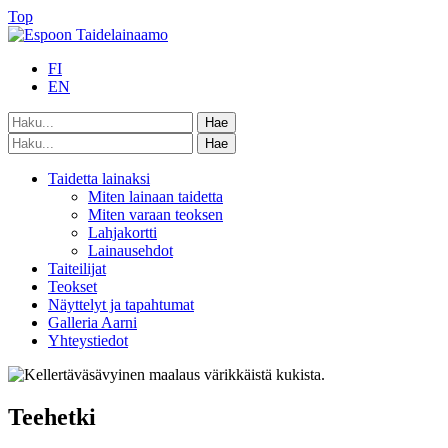
Top
FI
EN
Taidetta lainaksi
Miten lainaan taidetta
Miten varaan teoksen
Lahjakortti
Lainausehdot
Taiteilijat
Teokset
Näyttelyt ja tapahtumat
Galleria Aarni
Yhteystiedot
Teehetki