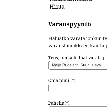
Hinta
Varauspyyntö
Haluatko varata jonkun teo
varauslomakkeen kautta 
Teos, jonka haluat varata ja 
Oma nimi (*)
Puhelin(*)