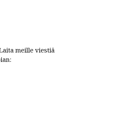
aita meille viestiä
ian: