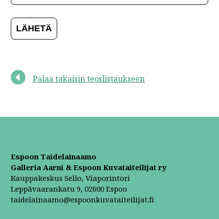
Palaa takaisin teoslistaukseen
Espoon Taidelainaamo
Galleria Aarni & Espoon Kuvataiteilijat ry
Kauppakeskus Sello, Viaporintori
Leppävaarankatu 9, 02600 Espoo
taidelainaamo@espoonkuvataiteilijat.fi