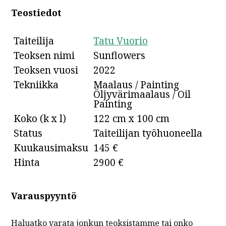
Teostiedot
Taiteilija
Tatu Vuorio
Teoksen nimi
Sunflowers
Teoksen vuosi
2022
Tekniikka
Maalaus / Painting
Öljyvärimaalaus / Oil
Painting
Koko (k x l)
122 cm x 100 cm
Status
Taiteilijan työhuoneella
Kuukausimaksu
145 €
Hinta
2900 €
Varauspyyntö
Haluatko varata jonkun teoksistamme tai onko