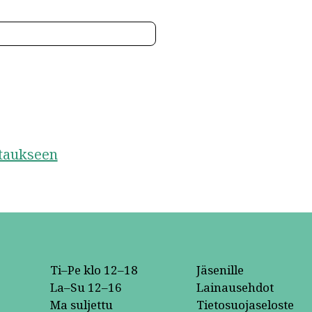
staukseen
Ti–Pe klo 12–18
Jäsenille
La–Su 12–16
Lainausehdot
Ma suljettu
Tietosuojaseloste