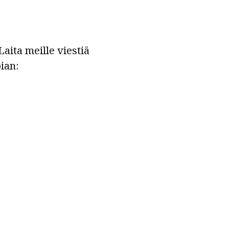
aita meille viestiä
ian: