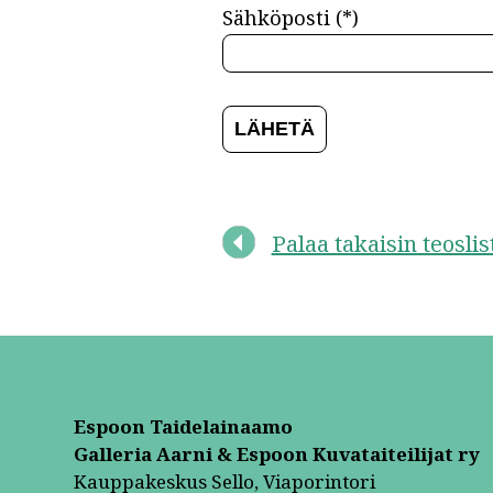
Sähköposti (*)
Palaa takaisin teosli
Espoon Taidelainaamo
Galleria Aarni & Espoon Kuvataiteilijat ry
Kauppakeskus Sello, Viaporintori