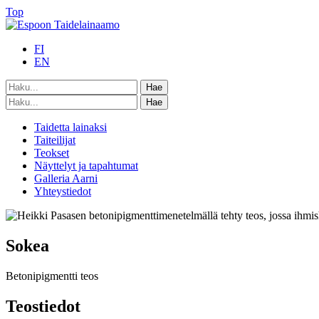
Top
FI
EN
Taidetta lainaksi
Taiteilijat
Teokset
Näyttelyt ja tapahtumat
Galleria Aarni
Yhteystiedot
Sokea
Betonipigmentti teos
Teostiedot