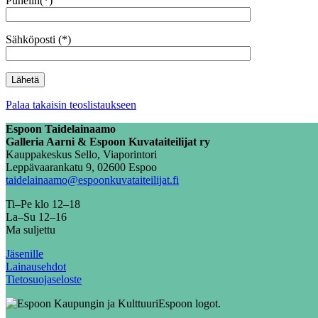
Puhelin(*)
Sähköposti (*)
Palaa takaisin teoslistaukseen
Espoon Taidelainaamo
Galleria Aarni & Espoon Kuvataiteilijat ry
Kauppakeskus Sello, Viaporintori
Leppävaarankatu 9, 02600 Espoo
taidelainaamo@espoonkuvataiteilijat.fi
Ti–Pe klo 12–18
La–Su 12–16
Ma suljettu
Jäsenille
Lainausehdot
Tietosuojaseloste