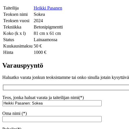
Taiteilija
Heikki Pasanen
Teoksen nimi
Sokea
Teoksen vuosi
2024
Tekniikka
Betonipigmentti
Koko (k x l)
81 cm x 61 cm
Status
Lainaamossa
Kuukausimaksu
50 €
Hinta
1000 €
Varauspyyntö
Haluatko varata jonkun teoksistamme tai onko sinulla jotain kysyttä
Teos, jonka haluat varata ja taiteilijan nimi(*)
Oma nimi (*)