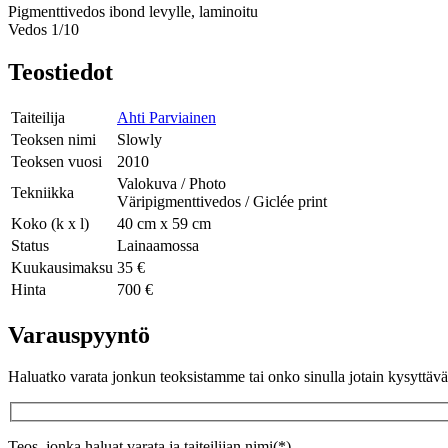
Pigmenttivedos ibond levylle, laminoitu
Vedos 1/10
Teostiedot
Taiteilija
Ahti Parviainen
Teoksen nimi
Slowly
Teoksen vuosi
2010
Valokuva / Photo
Tekniikka
Väripigmenttivedos / Giclée print
Koko (k x l)
40 cm x 59 cm
Status
Lainaamossa
Kuukausimaksu
35 €
Hinta
700 €
Varauspyyntö
Haluatko varata jonkun teoksistamme tai onko sinulla jotain kysyttä
Teos, jonka haluat varata ja taiteilijan nimi(*)