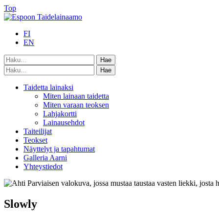
Top
FI
EN
Taidetta lainaksi
Miten lainaan taidetta
Miten varaan teoksen
Lahjakortti
Lainausehdot
Taiteilijat
Teokset
Näyttelyt ja tapahtumat
Galleria Aarni
Yhteystiedot
Slowly