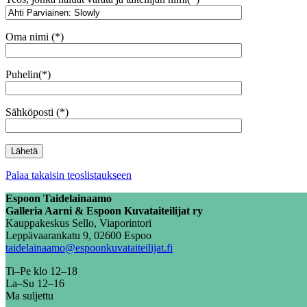
Oma nimi (*)
Puhelin(*)
Sähköposti (*)
Palaa takaisin teoslistaukseen
Espoon Taidelainaamo
Galleria Aarni & Espoon Kuvataiteilijat ry
Kauppakeskus Sello, Viaporintori
Leppävaarankatu 9, 02600 Espoo
taidelainaamo@espoonkuvataiteilijat.fi
Ti–Pe klo 12–18
La–Su 12–16
Ma suljettu