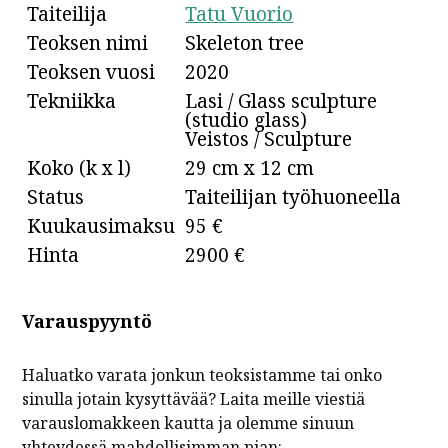
Taiteilija
Tatu Vuorio
Teoksen nimi
Skeleton tree
Teoksen vuosi
2020
Tekniikka
Lasi / Glass sculpture
(studio glass)
Veistos / Sculpture
Koko (k x l)
29 cm x 12 cm
Status
Taiteilijan työhuoneella
Kuukausimaksu
95 €
Hinta
2900 €
Varauspyyntö
Haluatko varata jonkun teoksistamme tai onko
sinulla jotain kysyttävää? Laita meille viestiä
varauslomakkeen kautta ja olemme sinuun
yhteydessä mahdollisimman pian: