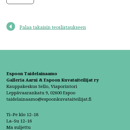
Palaa takaisin teoslistaukseen
Espoon Taidelainaamo
Galleria Aarni & Espoon Kuvataiteilijat ry
Kauppakeskus Sello, Viaporintori
Leppävaarankatu 9, 02600 Espoo
taidelainaamo@espoonkuvataiteilijat.fi
Ti–Pe klo 12–18
La–Su 12–16
Ma suljettu