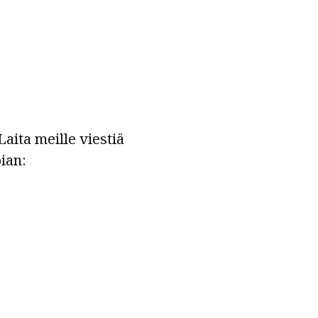
aita meille viestiä
ian: