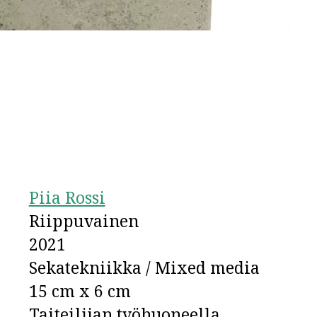
Piia Rossi
Riippuvainen
2021
Sekatekniikka / Mixed media
15 cm x 6 cm
Taiteilijan työhuoneella