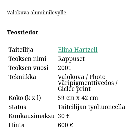
Valokuva alumiinilevylle.
Teostiedot
Taiteilija
Elina Hartzell
Teoksen nimi
Rappuset
Teoksen vuosi
2001
Tekniikka
Valokuva / Photo
Väripigmenttivedos /
Giclée print
Koko (k x l)
59 cm x 42 cm
Status
Taiteilijan työhuoneella
Kuukausimaksu
30 €
Hinta
600 €