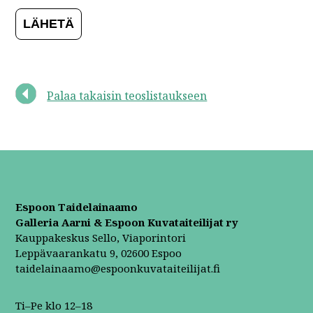
Palaa takaisin teoslistaukseen
Espoon Taidelainaamo
Galleria Aarni & Espoon Kuvataiteilijat ry
Kauppakeskus Sello, Viaporintori
Leppävaarankatu 9, 02600 Espoo
taidelainaamo@espoonkuvataiteilijat.fi
Ti–Pe klo 12–18