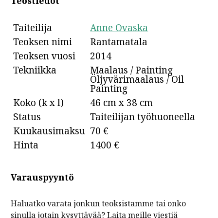
Teostiedot
Taiteilija
Anne Ovaska
Teoksen nimi
Rantamatala
Teoksen vuosi
2014
Tekniikka
Maalaus / Painting
Öljyvärimaalaus / Oil
Painting
Koko (k x l)
46 cm x 38 cm
Status
Taiteilijan työhuoneella
Kuukausimaksu
70 €
Hinta
1400 €
Varauspyyntö
Haluatko varata jonkun teoksistamme tai onko
sinulla jotain kysyttävää? Laita meille viestiä