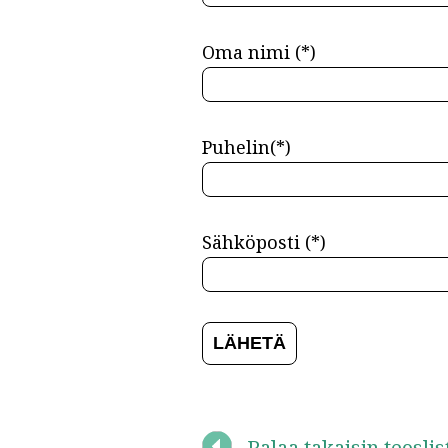
Oma nimi (*)
Puhelin(*)
Sähköposti (*)
Palaa takaisin teosli