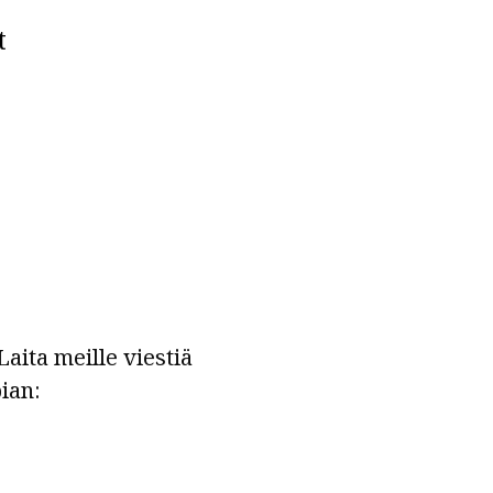
t
aita meille viestiä
ian: