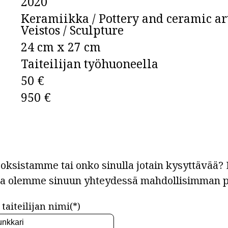
2020
Keramiikka / Pottery and ceramic ar
Veistos / Sculpture
24 cm x 27 cm
Taiteilijan työhuoneella
50 €
950 €
ksistamme tai onko sinulla jotain kysyttävää? L
ja olemme sinuun yhteydessä mahdollisimman p
taiteilijan nimi(*)