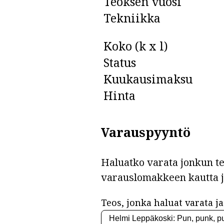
Teoksen vuosi
Tekniikka
Koko (k x l)
Status
Kuukausimaksu
Hinta
Varauspyyntö
Haluatko varata jonkun teo
varauslomakkeen kautta 
Teos, jonka haluat varata ja 