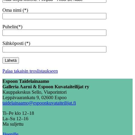
Oma nimi (*)
Puhelin(*)
Sähköposti (*)
Palaa takaisin teoslistaukseen
Espoon Taidelainaamo
Galleria Aarni & Espoon Kuvataiteilijat ry
Kauppakeskus Sello, Viaporintori
Leppävaarankatu 9, 02600 Espoo
taidelainaamo@espoonkuvataiteilijat.fi
Ti–Pe klo 12–18
La–Su 12–16
Ma suljettu
Jäsenille