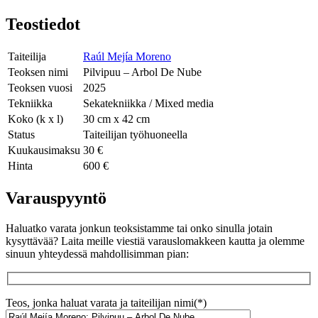
Teostiedot
Taiteilija
Raúl Mejía Moreno
Teoksen nimi
Pilvipuu – Arbol De Nube
Teoksen vuosi
2025
Tekniikka
Sekatekniikka / Mixed media
Koko (k x l)
30 cm x 42 cm
Status
Taiteilijan työhuoneella
Kuukausimaksu
30 €
Hinta
600 €
Varauspyyntö
Haluatko varata jonkun teoksistamme tai onko sinulla jotain
kysyttävää? Laita meille viestiä varauslomakkeen kautta ja olemme
sinuun yhteydessä mahdollisimman pian:
Teos, jonka haluat varata ja taiteilijan nimi(*)