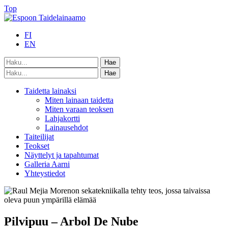
Top
FI
EN
Taidetta lainaksi
Miten lainaan taidetta
Miten varaan teoksen
Lahjakortti
Lainausehdot
Taiteilijat
Teokset
Näyttelyt ja tapahtumat
Galleria Aarni
Yhteystiedot
Pilvipuu – Arbol De Nube