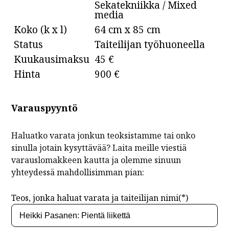
Sekatekniikka / Mixed
media
Koko (k x l)
64 cm x 85 cm
Status
Taiteilijan työhuoneella
Kuukausimaksu
45 €
Hinta
900 €
Varauspyyntö
Haluatko varata jonkun teoksistamme tai onko
sinulla jotain kysyttävää? Laita meille viestiä
varauslomakkeen kautta ja olemme sinuun
yhteydessä mahdollisimman pian:
Teos, jonka haluat varata ja taiteilijan nimi(*)