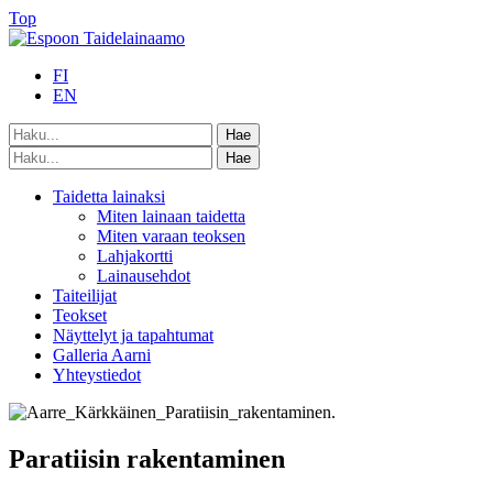
Top
FI
EN
Taidetta lainaksi
Miten lainaan taidetta
Miten varaan teoksen
Lahjakortti
Lainausehdot
Taiteilijat
Teokset
Näyttelyt ja tapahtumat
Galleria Aarni
Yhteystiedot
Paratiisin rakentaminen