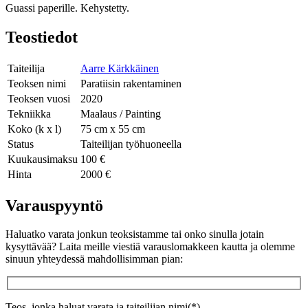
Guassi paperille. Kehystetty.
Teostiedot
Taiteilija
Aarre Kärkkäinen
Teoksen nimi
Paratiisin rakentaminen
Teoksen vuosi
2020
Tekniikka
Maalaus / Painting
Koko (k x l)
75 cm x 55 cm
Status
Taiteilijan työhuoneella
Kuukausimaksu
100 €
Hinta
2000 €
Varauspyyntö
Haluatko varata jonkun teoksistamme tai onko sinulla jotain
kysyttävää? Laita meille viestiä varauslomakkeen kautta ja olemme
sinuun yhteydessä mahdollisimman pian:
Teos, jonka haluat varata ja taiteilijan nimi(*)