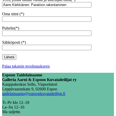
Oma nimi (*)
Puhelin(*)
Sähköposti (*)
Palaa takaisin teoslistaukseen
Espoon Taidelainaamo
Galleria Aarni & Espoon Kuvataiteilijat ry
Kauppakeskus Sello, Viaporintori
Leppävaarankatu 9, 02600 Espoo
taidelainaamo@espoonkuvataiteilijat.fi
Ti–Pe klo 12–18
La–Su 12–16
Ma suljettu