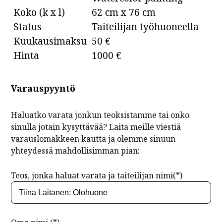
Koko (k x l)
62 cm x 76 cm
Status
Taiteilijan työhuoneella
Kuukausimaksu
50 €
Hinta
1000 €
Varauspyyntö
Haluatko varata jonkun teoksistamme tai onko
sinulla jotain kysyttävää? Laita meille viestiä
varauslomakkeen kautta ja olemme sinuun
yhteydessä mahdollisimman pian:
Teos, jonka haluat varata ja taiteilijan nimi(*)