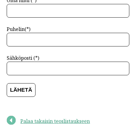
Oma nimi (*)
Puhelin(*)
Sähköposti (*)
Palaa takaisin teoslistaukseen