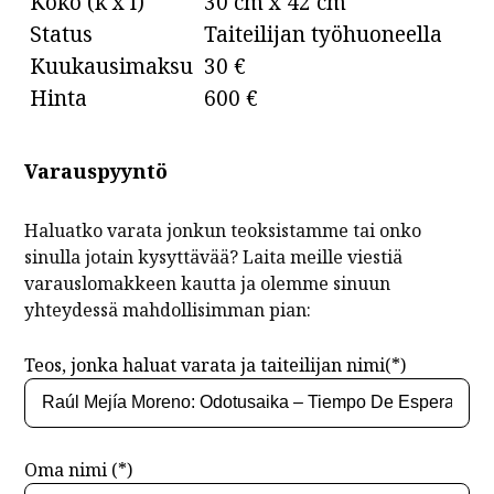
Koko (k x l)
30 cm x 42 cm
Status
Taiteilijan työhuoneella
Kuukausimaksu
30 €
Hinta
600 €
Varauspyyntö
Haluatko varata jonkun teoksistamme tai onko
sinulla jotain kysyttävää? Laita meille viestiä
varauslomakkeen kautta ja olemme sinuun
yhteydessä mahdollisimman pian:
Teos, jonka haluat varata ja taiteilijan nimi(*)
Oma nimi (*)