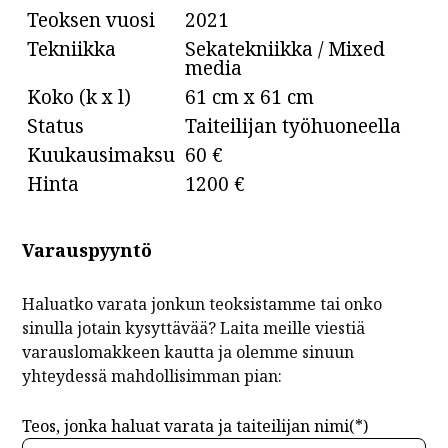
Teoksen vuosi
2021
Tekniikka
Sekatekniikka / Mixed
media
Koko (k x l)
61 cm x 61 cm
Status
Taiteilijan työhuoneella
Kuukausimaksu
60 €
Hinta
1200 €
Varauspyyntö
Haluatko varata jonkun teoksistamme tai onko
sinulla jotain kysyttävää? Laita meille viestiä
varauslomakkeen kautta ja olemme sinuun
yhteydessä mahdollisimman pian:
Teos, jonka haluat varata ja taiteilijan nimi(*)