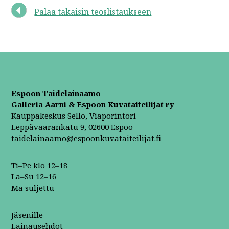
Palaa takaisin teoslistaukseen
Espoon Taidelainaamo
Galleria Aarni & Espoon Kuvataiteilijat ry
Kauppakeskus Sello, Viaporintori
Leppävaarankatu 9, 02600 Espoo
taidelainaamo@espoonkuvataiteilijat.fi
Ti–Pe klo 12–18
La–Su 12–16
Ma suljettu
Jäsenille
Lainausehdot