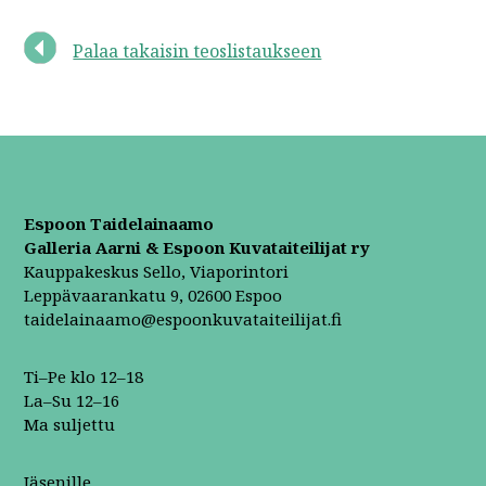
Palaa takaisin teoslistaukseen
Espoon Taidelainaamo
Galleria Aarni & Espoon Kuvataiteilijat ry
Kauppakeskus Sello, Viaporintori
Leppävaarankatu 9, 02600 Espoo
taidelainaamo@espoonkuvataiteilijat.fi
Ti–Pe klo 12–18
La–Su 12–16
Ma suljettu
Jäsenille