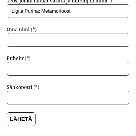
Teos, jonka haluat varata ja taiteilijan nimi(*)
Oma nimi (*)
Puhelin(*)
Sähköposti (*)