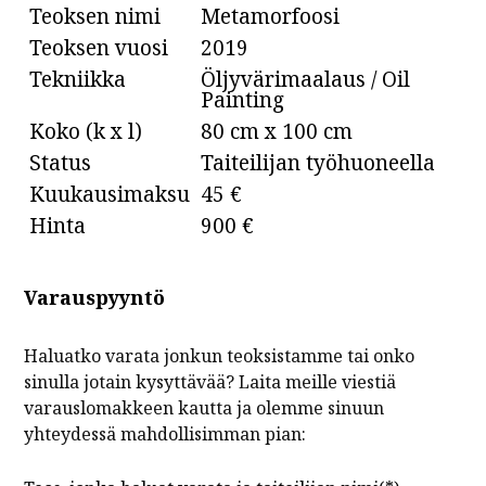
Teoksen nimi
Metamorfoosi
Teoksen vuosi
2019
Tekniikka
Öljyvärimaalaus / Oil
Painting
Koko (k x l)
80 cm x 100 cm
Status
Taiteilijan työhuoneella
Kuukausimaksu
45 €
Hinta
900 €
Varauspyyntö
Haluatko varata jonkun teoksistamme tai onko
sinulla jotain kysyttävää? Laita meille viestiä
varauslomakkeen kautta ja olemme sinuun
yhteydessä mahdollisimman pian: