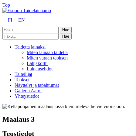
Top
FI
EN
Taidetta lainaksi
Miten lainaan taidetta
Miten varaan teoksen
Lahjakortti
Lainausehdot
Taiteilijat
Teokset
Näyttelyt ja tapahtumat
Galleria Aarni
Yhteystiedot
Maalaus 3
Teostiedot