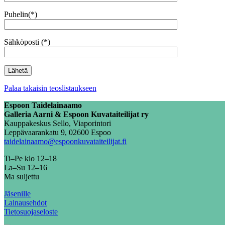
Puhelin(*)
Sähköposti (*)
Palaa takaisin teoslistaukseen
Espoon Taidelainaamo
Galleria Aarni & Espoon Kuvataiteilijat ry
Kauppakeskus Sello, Viaporintori
Leppävaarankatu 9, 02600 Espoo
taidelainaamo@espoonkuvataiteilijat.fi
Ti–Pe klo 12–18
La–Su 12–16
Ma suljettu
Jäsenille
Lainausehdot
Tietosuojaseloste