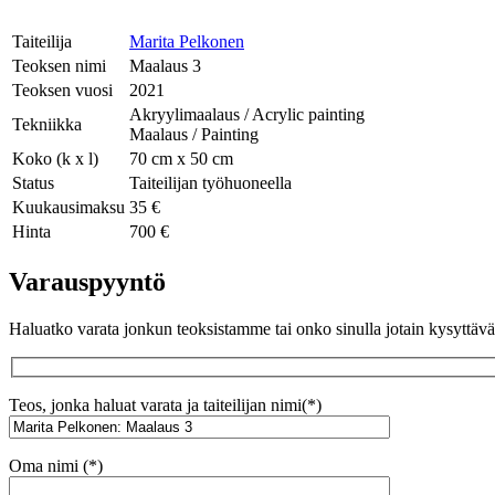
Taiteilija
Marita Pelkonen
Teoksen nimi
Maalaus 3
Teoksen vuosi
2021
Akryylimaalaus / Acrylic painting
Tekniikka
Maalaus / Painting
Koko (k x l)
70 cm x 50 cm
Status
Taiteilijan työhuoneella
Kuukausimaksu
35 €
Hinta
700 €
Varauspyyntö
Haluatko varata jonkun teoksistamme tai onko sinulla jotain kysyttä
Teos, jonka haluat varata ja taiteilijan nimi(*)
Oma nimi (*)