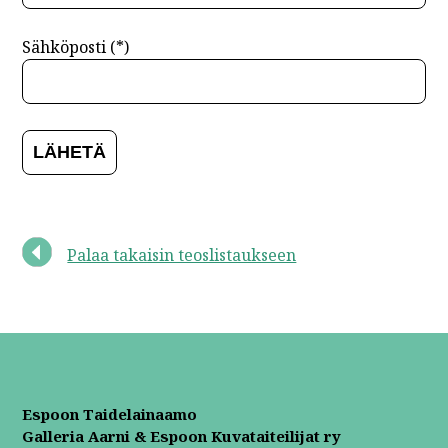
Sähköposti (*)
Palaa takaisin teoslistaukseen
Espoon Taidelainaamo
Galleria Aarni & Espoon Kuvataiteilijat ry