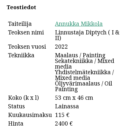
Teostiedot
Taiteilija
Annukka Mikkola
Teoksen nimi
Linnustaja Diptych ( I &
II)
Teoksen vuosi
2022
Tekniikka
Maalaus / Painting
Sekatekniikka / Mixed
media
Yhdistelmätekniikka /
Mixed media
Öljyvärimaalaus / Oil
Painting
Koko (k x l)
53 cm x 46 cm
Status
Lainassa
Kuukausimaksu
115 €
Hinta
2400 €