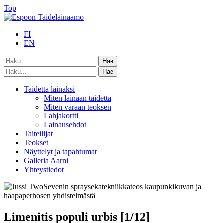
Top
FI
EN
Taidetta lainaksi
Miten lainaan taidetta
Miten varaan teoksen
Lahjakortti
Lainausehdot
Taiteilijat
Teokset
Näyttelyt ja tapahtumat
Galleria Aarni
Yhteystiedot
Limenitis populi urbis [1/12]