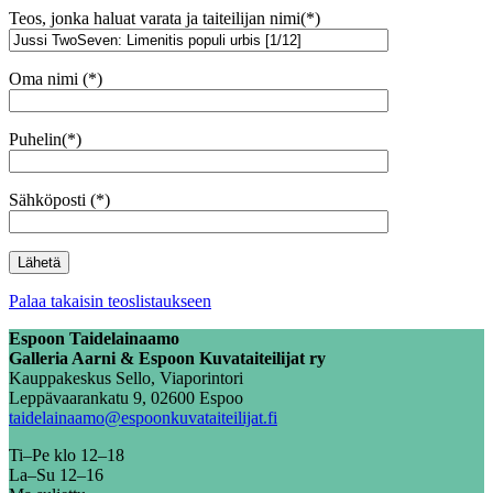
Teos, jonka haluat varata ja taiteilijan nimi(*)
Oma nimi (*)
Puhelin(*)
Sähköposti (*)
Palaa takaisin teoslistaukseen
Espoon Taidelainaamo
Galleria Aarni & Espoon Kuvataiteilijat ry
Kauppakeskus Sello, Viaporintori
Leppävaarankatu 9, 02600 Espoo
taidelainaamo@espoonkuvataiteilijat.fi
Ti–Pe klo 12–18
La–Su 12–16