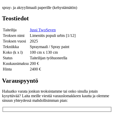
spray- ja akryylimaali paperille (kehystämätön)
Teostiedot
Taiteilija
Jussi TwoSeven
Teoksen nimi
Limenitis populi urbis [1/12]
Teoksen vuosi
2025
Tekniikka
Spraymaali / Spray paint
Koko (k x l)
100 cm x 130 cm
Status
Taiteilijan työhuoneella
Kuukausimaksu
200 €
Hinta
2400 €
Varauspyyntö
Haluatko varata jonkun teoksistamme tai onko sinulla jotain
kysyttävää? Laita meille viestiä varauslomakkeen kautta ja olemme
sinuun yhteydessä mahdollisimman pian: