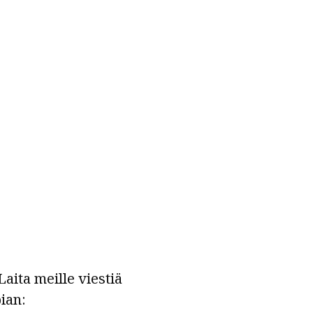
aita meille viestiä
ian: