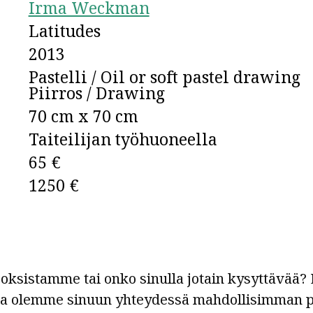
Irma Weckman
Latitudes
2013
Pastelli / Oil or soft pastel drawing
Piirros / Drawing
70 cm x 70 cm
Taiteilijan työhuoneella
65 €
1250 €
ksistamme tai onko sinulla jotain kysyttävää? L
ja olemme sinuun yhteydessä mahdollisimman p