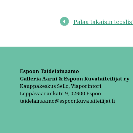
Palaa takaisin teosli
Espoon Taidelainaamo
Galleria Aarni & Espoon Kuvataiteilijat ry
Kauppakeskus Sello, Viaporintori
Leppävaarankatu 9, 02600 Espoo
taidelainaamo@espoonkuvataiteilijat.fi