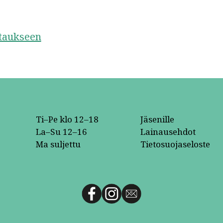
staukseen
Ti–Pe klo 12–18
Jäsenille
La–Su 12–16
Lainausehdot
Ma suljettu
Tietosuojaseloste