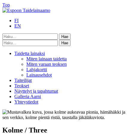
Top
FI
EN
Taidetta lainaksi
Miten lainaan taidetta
Miten varaan teoksen
Lahjakortti
Lainausehdot
Taiteilijat
Teokset
Näyttelyt ja tapahtumat
Galleria Aarni
Yhteystiedot
Kolme / Three