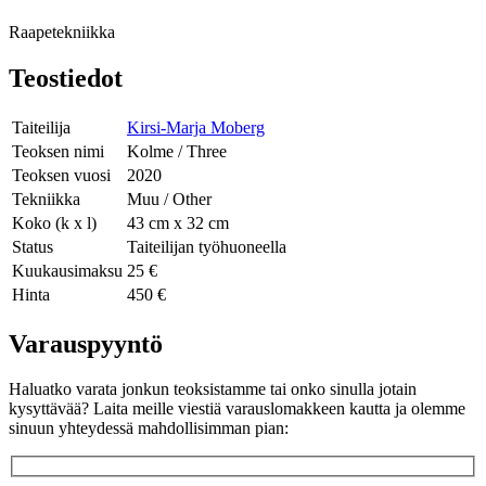
Raapetekniikka
Teostiedot
Taiteilija
Kirsi-Marja Moberg
Teoksen nimi
Kolme / Three
Teoksen vuosi
2020
Tekniikka
Muu / Other
Koko (k x l)
43 cm x 32 cm
Status
Taiteilijan työhuoneella
Kuukausimaksu
25 €
Hinta
450 €
Varauspyyntö
Haluatko varata jonkun teoksistamme tai onko sinulla jotain
kysyttävää? Laita meille viestiä varauslomakkeen kautta ja olemme
sinuun yhteydessä mahdollisimman pian: