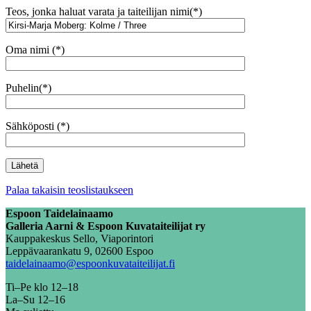
Teos, jonka haluat varata ja taiteilijan nimi(*)
Oma nimi (*)
Puhelin(*)
Sähköposti (*)
Palaa takaisin teoslistaukseen
Espoon Taidelainaamo
Galleria Aarni & Espoon Kuvataiteilijat ry
Kauppakeskus Sello, Viaporintori
Leppävaarankatu 9, 02600 Espoo
taidelainaamo@espoonkuvataiteilijat.fi
Ti–Pe klo 12–18
La–Su 12–16