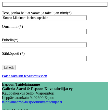
Teos, jonka haluat varata ja taiteilijan nimi(*)
Oma nimi (*)
Puhelin(*)
Sähköposti (*)
Palaa takaisin teoslistaukseen
Espoon Taidelainaamo
Galleria Aarni & Espoon Kuvataiteilijat ry
Kauppakeskus Sello, Viaporintori
Leppävaarankatu 9, 02600 Espoo
taidelainaamo@espoonkuvataiteilijat.fi