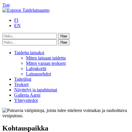
Top
FI
EN
Taidetta lainaksi
Miten lainaan taidetta
Miten varaan teoksen
Lahjakortti
Lainausehdot
Taiteilijat
Teokset
Näyttelyt ja tapahtumat
Galleria Aarni
Yhteystiedot
Kohtauspaikka