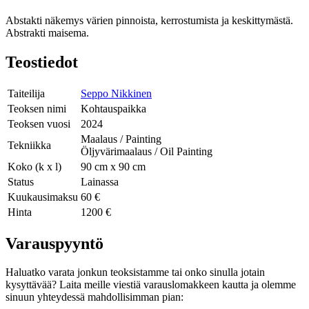
Abstakti näkemys värien pinnoista, kerrostumista ja keskittymästä.
Abstrakti maisema.
Teostiedot
Taiteilija
Seppo Nikkinen
Teoksen nimi
Kohtauspaikka
Teoksen vuosi
2024
Maalaus / Painting
Tekniikka
Öljyvärimaalaus / Oil Painting
Koko (k x l)
90 cm x 90 cm
Status
Lainassa
Kuukausimaksu
60 €
Hinta
1200 €
Varauspyyntö
Haluatko varata jonkun teoksistamme tai onko sinulla jotain
kysyttävää? Laita meille viestiä varauslomakkeen kautta ja olemme
sinuun yhteydessä mahdollisimman pian: