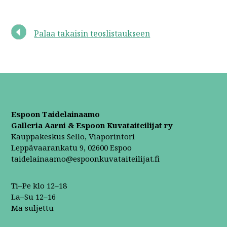
Palaa takaisin teoslistaukseen
Espoon Taidelainaamo
Galleria Aarni & Espoon Kuvataiteilijat ry
Kauppakeskus Sello, Viaporintori
Leppävaarankatu 9, 02600 Espoo
taidelainaamo@espoonkuvataiteilijat.fi
Ti–Pe klo 12–18
La–Su 12–16
Ma suljettu