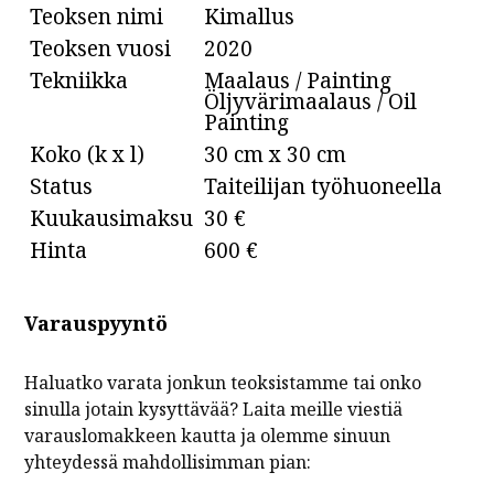
Teoksen nimi
Kimallus
Teoksen vuosi
2020
Tekniikka
Maalaus / Painting
Öljyvärimaalaus / Oil
Painting
Koko (k x l)
30 cm x 30 cm
Status
Taiteilijan työhuoneella
Kuukausimaksu
30 €
Hinta
600 €
Varauspyyntö
Haluatko varata jonkun teoksistamme tai onko
sinulla jotain kysyttävää? Laita meille viestiä
varauslomakkeen kautta ja olemme sinuun
yhteydessä mahdollisimman pian: