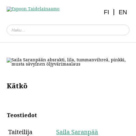
FI
EN
Kätkö
Teostiedot
Taiteilija
Saila Saranpää