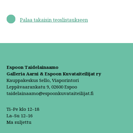
Palaa takaisin teoslistaukseen
Espoon Taidelainaamo
Galleria Aarni & Espoon Kuvataiteilijat ry
Kauppakeskus Sello, Viaporintori
Leppävaarankatu 9, 02600 Espoo
taidelainaamo@espoonkuvataiteilijat.fi
Ti–Pe klo 12–18
La–Su 12–16
Ma suljettu