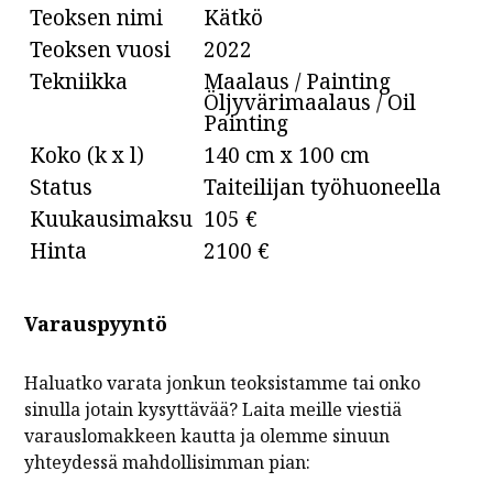
Teoksen nimi
Kätkö
Teoksen vuosi
2022
Tekniikka
Maalaus / Painting
Öljyvärimaalaus / Oil
Painting
Koko (k x l)
140 cm x 100 cm
Status
Taiteilijan työhuoneella
Kuukausimaksu
105 €
Hinta
2100 €
Varauspyyntö
Haluatko varata jonkun teoksistamme tai onko
sinulla jotain kysyttävää? Laita meille viestiä
varauslomakkeen kautta ja olemme sinuun
yhteydessä mahdollisimman pian: