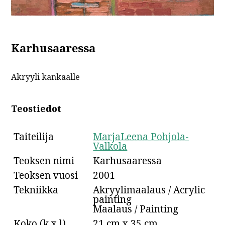
Karhusaaressa
Akryyli kankaalle
Teostiedot
Taiteilija
MarjaLeena Pohjola-
Valkola
Teoksen nimi
Karhusaaressa
Teoksen vuosi
2001
Tekniikka
Akryylimaalaus / Acrylic
painting
Maalaus / Painting
Koko (k x l)
21 cm x 35 cm