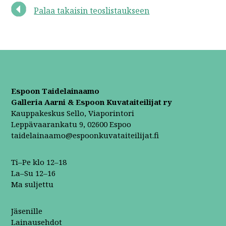
Palaa takaisin teoslistaukseen
Espoon Taidelainaamo
Galleria Aarni & Espoon Kuvataiteilijat ry
Kauppakeskus Sello, Viaporintori
Leppävaarankatu 9, 02600 Espoo
taidelainaamo@espoonkuvataiteilijat.fi
Ti–Pe klo 12–18
La–Su 12–16
Ma suljettu
Jäsenille
Lainausehdot