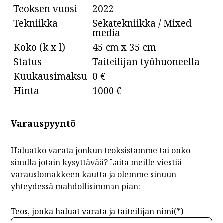
Teoksen vuosi
2022
Tekniikka
Sekatekniikka / Mixed
media
Koko (k x l)
45 cm x 35 cm
Status
Taiteilijan työhuoneella
Kuukausimaksu
0 €
Hinta
1000 €
Varauspyyntö
Haluatko varata jonkun teoksistamme tai onko
sinulla jotain kysyttävää? Laita meille viestiä
varauslomakkeen kautta ja olemme sinuun
yhteydessä mahdollisimman pian:
Teos, jonka haluat varata ja taiteilijan nimi(*)