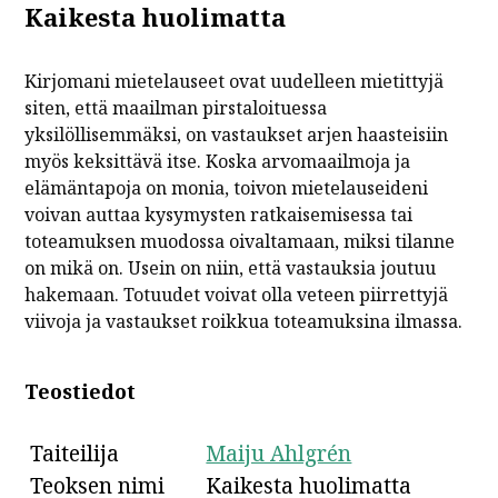
Kaikesta huolimatta
Kirjomani mietelauseet ovat uudelleen mietittyjä
siten, että maailman pirstaloituessa
yksilöllisemmäksi, on vastaukset arjen haasteisiin
myös keksittävä itse. Koska arvomaailmoja ja
elämäntapoja on monia, toivon mietelauseideni
voivan auttaa kysymysten ratkaisemisessa tai
toteamuksen muodossa oivaltamaan, miksi tilanne
on mikä on. Usein on niin, että vastauksia joutuu
hakemaan. Totuudet voivat olla veteen piirrettyjä
viivoja ja vastaukset roikkua toteamuksina ilmassa.
Teostiedot
Taiteilija
Maiju Ahlgrén
Teoksen nimi
Kaikesta huolimatta