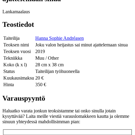
Lankamaalaus
Teostiedot
Taiteilija
Hanna Sophie Andréasen
Teoksen nimi
Joku valon heijastus sai minut ajattelemaan sinua
Teoksen vuosi
2019
Tekniikka
Muu / Other
Koko (k x l)
28 cm x 38 cm
Status
Taiteilijan työhuoneella
Kuukausimaksu
20 €
Hinta
350 €
Varauspyyntö
Haluatko varata jonkun teoksistamme tai onko sinulla jotain
kysyttävää? Laita meille viestiä varauslomakkeen kautta ja olemme
sinuun yhteydessä mahdollisimman pian: