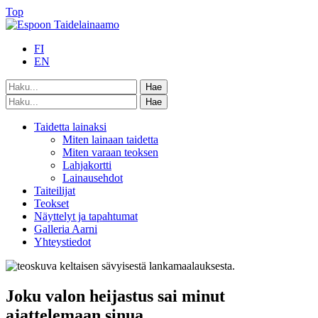
Top
FI
EN
Taidetta lainaksi
Miten lainaan taidetta
Miten varaan teoksen
Lahjakortti
Lainausehdot
Taiteilijat
Teokset
Näyttelyt ja tapahtumat
Galleria Aarni
Yhteystiedot
Joku valon heijastus sai minut
ajattelemaan sinua