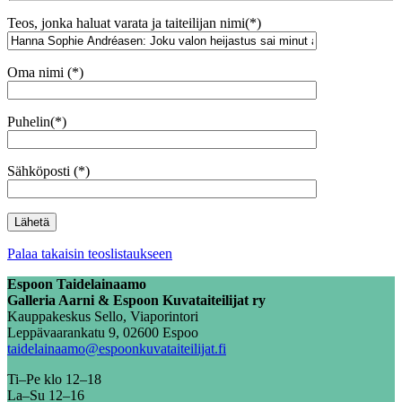
Teos, jonka haluat varata ja taiteilijan nimi(*)
Oma nimi (*)
Puhelin(*)
Sähköposti (*)
Palaa takaisin teoslistaukseen
Espoon Taidelainaamo
Galleria Aarni & Espoon Kuvataiteilijat ry
Kauppakeskus Sello, Viaporintori
Leppävaarankatu 9, 02600 Espoo
taidelainaamo@espoonkuvataiteilijat.fi
Ti–Pe klo 12–18
La–Su 12–16